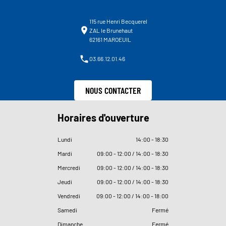
115 rue Henri Becquerel
ZAL le Brunehaut
62161 MAROEUIL
03.66.12.01.46
NOUS CONTACTER
Horaires d'ouverture
Lundi
14
:
00 - 18
:
30
Mardi
09
:
00 - 12
:
00 / 14
:
00 - 18
:
30
Mercredi
09
:
00 - 12
:
00 / 14
:
00 - 18
:
30
Jeudi
09
:
00 - 12
:
00 / 14
:
00 - 18
:
30
Vendredi
09
:
00 - 12
:
00 / 14
:
00 - 18
:
00
Samedi
Fermé
Dimanche
Fermé