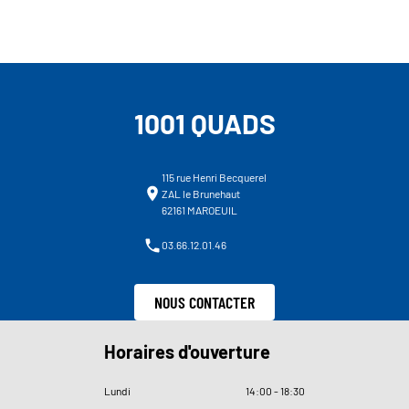
1001 QUADS
115 rue Henri Becquerel
ZAL le Brunehaut
62161 MAROEUIL
03.66.12.01.46
NOUS CONTACTER
Horaires d'ouverture
Lundi
14
:
00 - 18
:
30