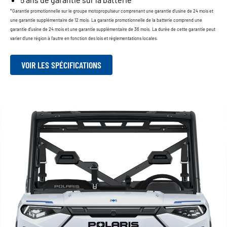
*Garantie promotionnelle sur le groupe motopropulseur comprenant une garantie d'usine de 24 mois et
une garantie supplémentaire de 12 mois. La garantie promotionnelle de la batterie comprend une
garantie d'usine de 24 mois et une garantie supplémentaire de 36 mois. La durée de cette garantie peut
varier d'une région à l'autre en fonction des lois et réglementations locales.
VOIR LES SPÉCIFICATIONS