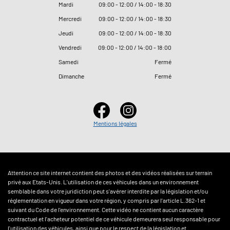
Mardi
09
:
00 - 12
:
00 / 14
:
00 - 18
:
30
Mercredi
09
:
00 - 12
:
00 / 14
:
00 - 18
:
30
Jeudi
09
:
00 - 12
:
00 / 14
:
00 - 18
:
30
Vendredi
09
:
00 - 12
:
00 / 14
:
00 - 18
:
00
Samedi
Fermé
Dimanche
Fermé
Mentions légales
Attention ce site internet contient des photos et des vidéos réalisées sur terrain
privé aux Etats-Unis. L'utilisation de ces véhicules dans un environnement
semblable dans votre juridiction peut s'avérer interdite par la législation et/ou
réglementation en vigueur dans votre région, y compris par l'article L.362-1 et
suivant du Code de l'environnement. Cette vidéo ne contient aucun caractère
contractuel et l'acheteur potentiel de ce véhicule demeurera seul responsable pour
l'utilisation des véhicules, ainsi que pour le respect de la législation et