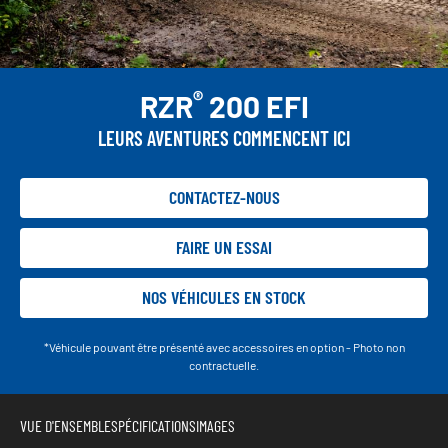
®
RZR
200 EFI
LEURS AVENTURES COMMENCENT ICI
CONTACTEZ-NOUS
FAIRE UN ESSAI
NOS VÉHICULES EN STOCK
*Véhicule pouvant être présenté avec accessoires en option - Photo non
contractuelle.
VUE D'ENSEMBLE
SPÉCIFICATIONS
IMAGES