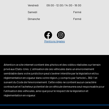
Vendredi
09
:
00 - 12
:
00 / 14
:
00 - 18
:
00
Samedi
Fermé
Dimanche
Fermé
Mentions légales
Attention ce site internet contient des photos et des vidéos réalisées sur terrain
privé aux Etats-Unis. L'utilisation de ces véhicules dans un environnement
semblable dans votre juridiction peut s'avérer interdite par la législation et/ou
réglementation en vigueur dans votre région, y compris par l'article L.362-1 et
suivant du Code de l'environnement. Cette vidéo ne contient aucun caractère
contractuel et l'acheteur potentiel de ce véhicule demeurera seul responsable pour
l'utilisation des véhicules, ainsi que pour le respect de la législation et
réglementation en vigueur.