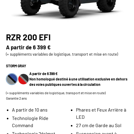
RZR 200 EFI
A partir de
6 399 €
(+ suppléments variables de logistique, transport et mise en route)
STORM GRAY
A partir de 6 399 €
Non homologué destiné à une utilisation exclusive en dehors
des voies publiques ouvertes à la circulation
(+ suppléments variables de logistique, transport et mise en route)
Garantie 2 ans
A partir de 10 ans
Phares et Feux Arrière à
LED
Technologie Ride
Command
27 cm de Garde au Sol
Technologie "Helmet
Suspension avant à