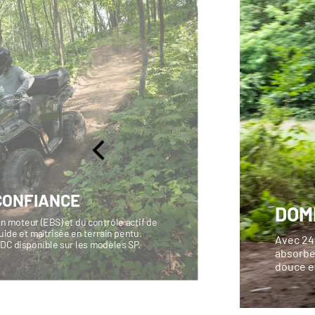
CONFIANCE
DOM
n moteur (EBS) et du contrôle actif de
ide et maîtrisée en terrain pentu.
Avec 24
ADC disponible sur les modèles SP.
absorbe 
douce et