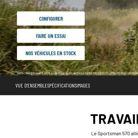
CONFIGURER
FAIRE UN ESSAI
NOS VÉHICULES EN STOCK
*Véhicule pouvant être présenté avec accessoires en option - Photo non contrac
VUE D'ENSEMBLE
SPÉCIFICATIONS
IMAGES
TRAVAI
Le Sportsman 570 allie