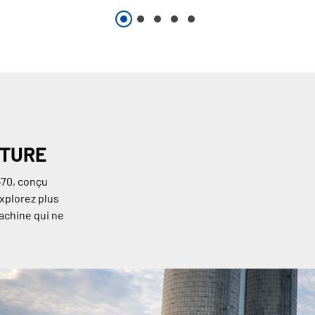
NTURE
570, conçu
Explorez plus
machine qui ne