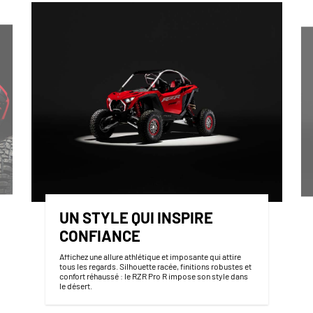
UN STYLE QUI INSPIRE
CONFIANCE
Affichez une allure athlétique et imposante qui attire
tous les regards. Silhouette racée, finitions robustes et
confort réhaussé : le RZR Pro R impose son style dans
le désert.