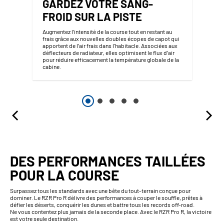
GARDEZ VOTRE SANG-
FROID SUR LA PISTE
Augmentez l’intensité de la course tout en restant au
frais grâce aux nouvelles doubles écopes de capot qui
apportent de l’air frais dans l'habitacle. Associées aux
déflecteurs de radiateur, elles optimisent le flux d’air
pour réduire efficacement la température globale de la
cabine.
DES PERFORMANCES TAILLÉES
POUR LA COURSE
Surpassez tous les standards avec une bête du tout-terrain conçue pour
dominer. Le RZR Pro R délivre des performances à couper le souffle, prêtes à
défier les déserts, conquérir les dunes et battre tous les records off-road.
Ne vous contentez plus jamais de la seconde place. Avec le RZR Pro R, la victoire
est votre seule destination.