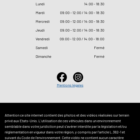
Lundi
14
:
00 - 18
:
30
Mardi
09
:
00 - 12
:
00 / 14
:
00 - 18
:
30
Mercredi
09
:
00 - 12
:
00 / 14
:
00 - 18
:
30
Jeudi
09
:
00 - 12
:
00 / 14
:
00 - 18
:
30
Vendredi
09
:
00 - 12
:
00 / 14
:
00 - 18
:
00
Samedi
Fermé
Dimanche
Fermé
Mentions légales
Attention ce site internet contient des photos et des vidéos réalisées sur terrain
privé aux Etats-Unis. L'utilisation de ces véhicules dans un environnement
semblable dans votre juridiction peut s'avérer interdite par la législation et/ou
réglementation en vigueur dans votre région, y compris par l'article L.362-1 et
suivant du Code de l'environnement. Cette vidéo ne contient aucun caractère