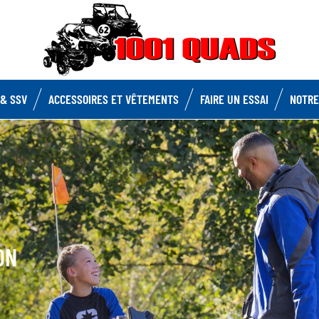
& SSV
ACCESSOIRES ET VÊTEMENTS
FAIRE UN ESSAI
NOTRE
ON